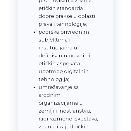
promovisanja znanja,
etičkih standarda i
dobre prakse u oblasti
prava i tehnologije;
podrška privrednim
subjektima i
institucijama u
definisanju pravnih i
etičkih aspekata
upotrebe digitalnih
tehnologija;
umrežavanje sa
srodnim
organizacijama u
zemlji i inostranstvu,
radi razmene iskustava,
znanja i zajedničkih