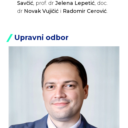
Savčić
, prof. dr
Jelena Lepetić
, doc.
dr
Novak Vujičić
i
Radomir Cerović
.
Upravni odbor