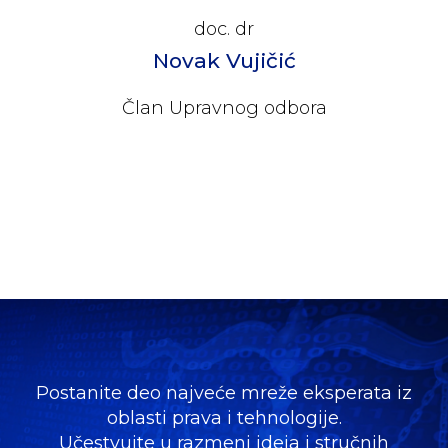
doc. dr
Novak Vujičić
Član Upravnog odbora
Biografija
Postanite deo najveće mreže eksperata iz
oblasti prava i tehnologije.
Učestvujte u razmeni ideja i stručnih