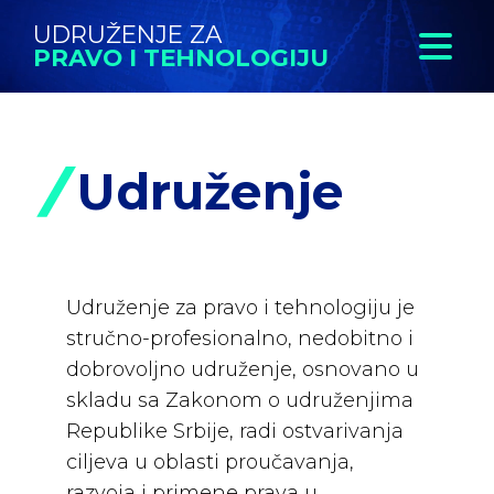
UDRUŽENJE ZA
PRAVO I TEHNOLOGIJU
Udruženje
Udruženje za pravo i tehnologiju je
stručno-profesionalno, nedobitno i
dobrovoljno udruženje, osnovano u
skladu sa Zakonom o udruženjima
Republike Srbije, radi ostvarivanja
ciljeva u oblasti proučavanja,
razvoja i primene prava u