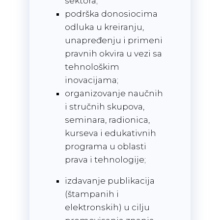
sektora;
podrška donosiocima
odluka u kreiranju,
unapređenju i primeni
pravnih okvira u vezi sa
tehnološkim
inovacijama;
organizovanje naučnih
i stručnih skupova,
seminara, radionica,
kurseva i edukativnih
programa u oblasti
prava i tehnologije;
izdavanje publikacija
(štampanih i
elektronskih) u cilju