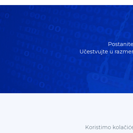
Postanite
Učestvujte u razmeni
Koristimo kolačić