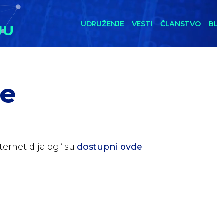
UDRUŽENJE
VESTI
ČLANSTVO
B
JU
je
ternet dijalog“ su
dostupni ovde
.