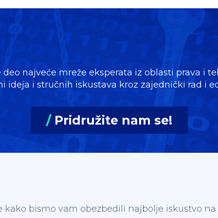
 deo najveće mreže eksperata iz oblasti prava i te
 ideja i stručnih iskustava kroz zajednički rad i
/
Pridružite nam se!
e kako bismo vam obezbedili najbolje iskustvo na n