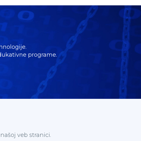
hnologije.
 edukativne programe.
ašoj veb stranici.