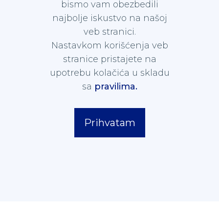
bismo vam obezbedili
najbolje iskustvo na našoj
veb stranici.
Nastavkom korišćenja veb
stranice pristajete na
upotrebu kolačića u skladu
sa
pravilima.
Prihvatam