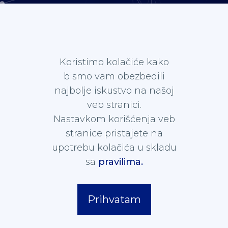
Koristimo kolačiće kako
bismo vam obezbedili
najbolje iskustvo na našoj
veb stranici.
Nastavkom korišćenja veb
stranice pristajete na
upotrebu kolačića u skladu
sa
pravilima.
Prihvatam